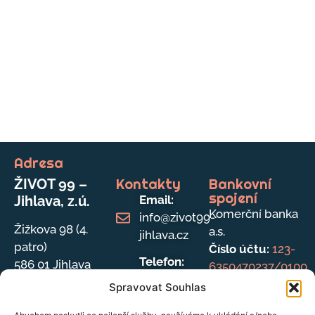
Adresa
Kontakty
Bankovní
ŽIVOT 99 –
spojení
Jihlava, z.ú.
Email:
Komerční banka
info@zivot99-
Žižkova 98 (4.
a.s.
jihlava.cz
patro)
Číslo účtu:
123-
Telefon:
586 01 Jihlava
6350470237/0100
567 211 695
Spravovat Souhlas
(lze přepojit
na