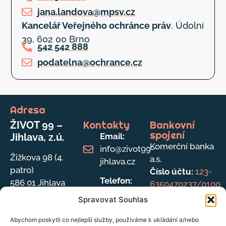
jana.landova@mpsv.cz
Kancelář Veřejného ochránce práv
, Údolní
39, 602 00 Brno
542 542 888
podatelna@ochrance.cz
Adresa
Kontakty
Bankovní
ŽIVOT 99 –
spojení
Jihlava, z.ú.
Email:
Komerční banka
info@zivot99-
Žižkova 98 (4.
a.s.
jihlava.cz
patro)
Číslo účtu:
123-
Telefon:
586 01 Jihlava
6350470237/0100
567 211 695
Spravovat Souhlas
(lze přepojit
na
Abychom poskytli co nejlepší služby, používáme k ukládání a/nebo
IČ:
046 47 114